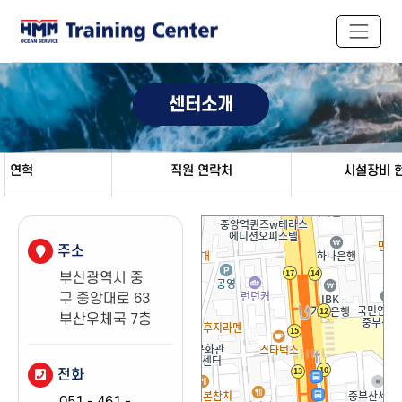
센터소개
연혁
직원 연락처
시설장비 
주소
부산광역시 중
구 중앙대로 63
부산우체국 7층
전화