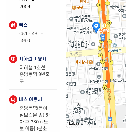
051 - 461 -
7059
팩스
051 - 461 -
6960
지하철 이용시
지하철 1호선
중앙동역 9번출
구
버스 이용시
중앙동역(동아
일보건물 앞) 하
차 후 230m 도
보 이동(3분소